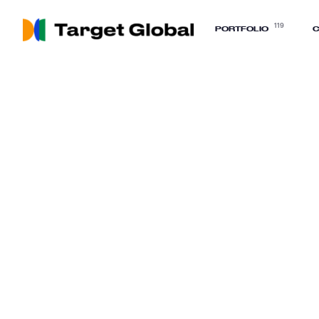
119
PORTFOLIO
C