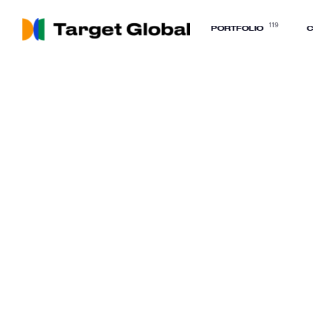
119
PORTFOLIO
C