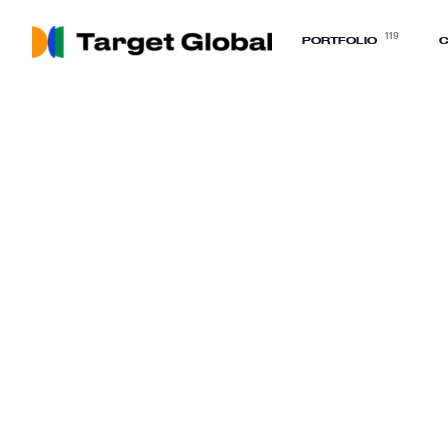
119
PORTFOLIO
C